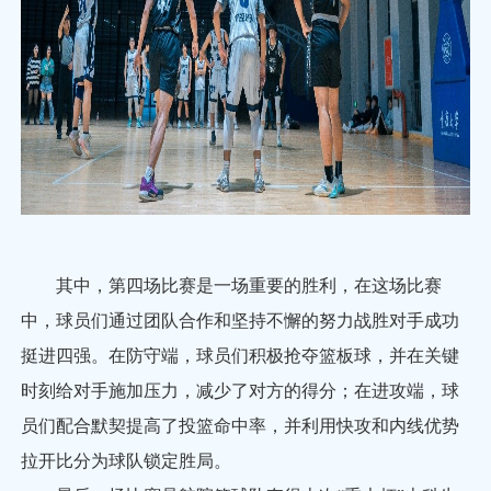
其中，第四场比赛是一场重要的胜利，在这场比赛
中，球员们通过团队合作和坚持不懈的努力战胜对手成功
挺进四强。在防守端，球员们积极抢夺篮板球，并在关键
时刻给对手施加压力，减少了对方的得分；在进攻端，球
员们配合默契提高了投篮命中率，并利用快攻和内线优势
拉开比分为球队锁定胜局。